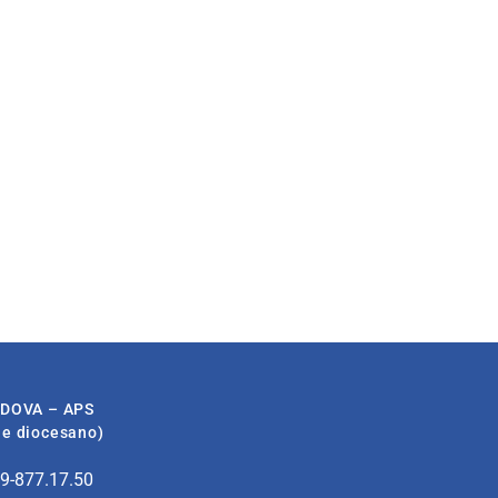
ADOVA – APS
ale diocesano)
49-877.17.50