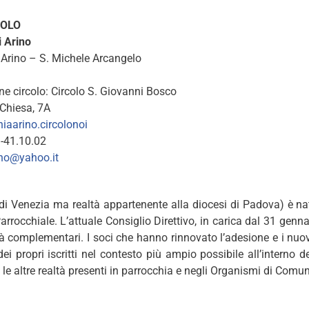
DOLO
i Arino
 Arino – S. Michele Arcangelo
 circolo: Circolo S. Giovanni Bosco
 Chiesa, 7A
iaarino.circolonoi
1-41.10.02
ino@yahoo.it
 di Venezia ma realtà appartenente alla diocesi di Padova) è na
rocchiale. L’attuale Consiglio Direttivo, in carica dal 31 genn
tà complementari. I soci che hanno rinnovato l’adesione e i nuo
i propri iscritti nel contesto più ampio possibile all’interno 
 le altre realtà presenti in parrocchia e negli Organismi di Comu