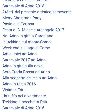
La nostra casa è il mondo
Carnevale di Arino 2018
24^ed. del presepio artistico semovente
Merry Christmas Party
Pavia e la Certosa
Festa di S. Michele Arcangelo 2017
Noi Arino in gita a Gardaland
In trekking sul monte Corno
Week-end sul lago di Como
Amici miei ad Arino
Carnevale 2017 ad Arino
Arino in gita sulla neve!
Coro Croda Rossa ad Arino
Alla scoperta del cielo ad Arino
Arino in festa 2016
Visita in Friuli
Un tuffo nel divertimento
Trekking a bocchetta Paù
Carnevale di Arino 2016