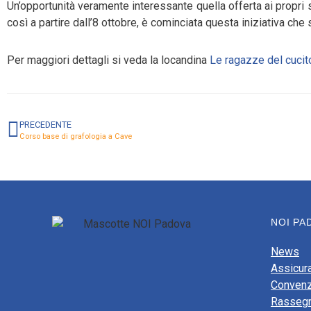
Un’opportunità veramente interessante quella offerta ai propri 
così a partire dall’8 ottobre, è cominciata questa iniziativa ch
Per maggiori dettagli si veda la locandina
Le ragazze del cucit
PRECEDENTE
Corso base di grafologia a Cave
NOI PA
News
Assicur
Convenz
Rasseg