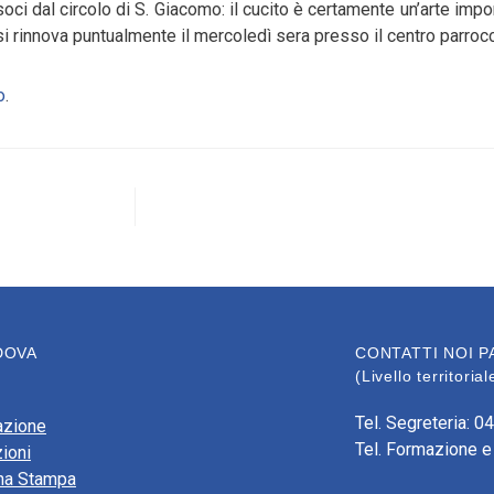
soci dal circolo di S. Giacomo: il cucito è certamente un’arte im
e si rinnova puntualmente il mercoledì sera presso il centro parroc
o
.
DOVA
CONTATTI NOI P
(Livello territori
Tel. Segreteria: 0
azione
Tel. Formazione e
ioni
na Stampa