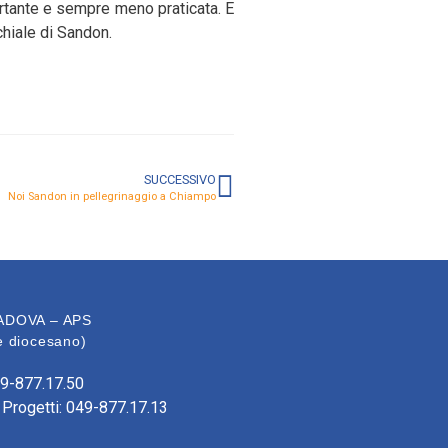
portante e sempre meno praticata. E
chiale di Sandon.
SUCCESSIVO
Noi Sandon in pellegrinaggio a Chiampo
ADOVA – APS
ale diocesano)
49-877.17.50
 Progetti: 049-877.17.13