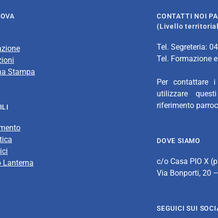
DOVA
CONTATTI NOI P
(Livello territori
Tel. Segreteria: 0
azione
Tel. Formazione e
ioni
na Stampa
Per contattare i
utilizzare que
riferimento parroc
ILI
amento
tica
DOVE SIAMO
ici
c/o Casa PIO X (p
o Lanterna
Via Bonporti, 20
SEGUICI SUI SOCI