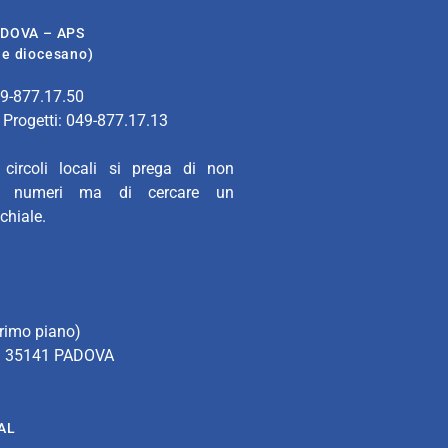
ADOVA – APS
ale diocesano)
49-877.17.50
 Progetti: 049-877.17.13
 circoli locali si prega di non
sti numeri ma di cercare un
chiale.
rimo piano)
 – 35141 PADOVA
AL