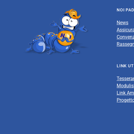
NOI PA
News
Assicur
Convenz
Rasseg
LINK UT
Tesser
Modulis
Link Am
Progett