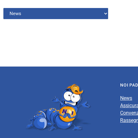
NOI PA
News
Assicur
Convenz
Rasseg