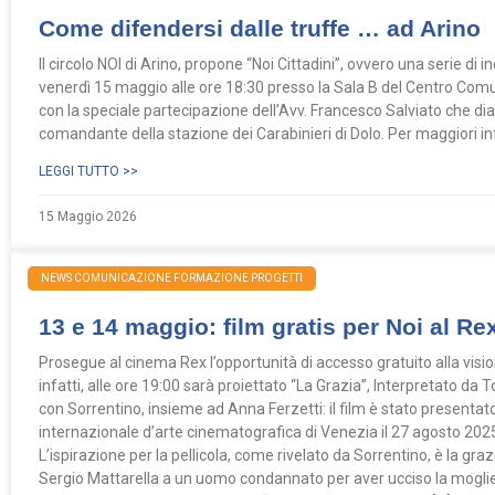
Come difendersi dalle truffe … ad Arino
Il circolo NOI di Arino, propone “Noi Cittadini”, ovvero una serie di in
venerdì 15 maggio alle ore 18:30 presso la Sala B del Centro Comun
con la speciale partecipazione dell’Avv. Francesco Salviato che dial
comandante della stazione dei Carabinieri di Dolo. Per maggiori i
LEGGI TUTTO >>
15 Maggio 2026
NEWS COMUNICAZIONE FORMAZIONE PROGETTI
13 e 14 maggio: film gratis per Noi al Re
Prosegue al cinema Rex l’opportunità di accesso gratuito alla visio
infatti, alle ore 19:00 sarà proiettato “La Grazia”, Interpretato da 
con Sorrentino, insieme ad Anna Ferzetti: il film è stato presenta
internazionale d’arte cinematografica di Venezia il 27 agosto 202
L’ispirazione per la pellicola, come rivelato da Sorrentino, è la gr
Sergio Mattarella a un uomo condannato per aver ucciso la moglie