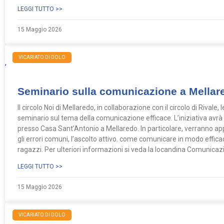
LEGGI TUTTO >>
15 Maggio 2026
NEWS
VICARIATO DI DOLO
,
Seminario sulla comunicazione a Mellar
Il circolo Noi di Mellaredo, in collaborazione con il circolo di Rivale,
seminario sul tema della comunicazione efficace. L’iniziativa avr
presso Casa Sant’Antonio a Mellaredo. In particolare, verranno appro
gli errori comuni, l’ascolto attivo. come comunicare in modo effica
ragazzi. Per ulteriori informazioni si veda la locandina Comunicaz
LEGGI TUTTO >>
15 Maggio 2026
VICARIATO DI DOLO