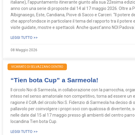
italiane), l’appuntamento itinerante giunto alla sua 22esima edizi
anno con una serie di proposte dal 14 al 17 maggio 2026. Oltre a 
Albignasego, Este, Candiana, Piove di Sacco e Carceri. “Il potere del 
che approfondisce in particolare il tema del rapporto tra il potere ed
visite guidate, mostre e spettacoli. Anche quest’anno NOI Padova 
LEGGI TUTTO >>
08 Maggio 2026
VICARIATO DI SELVAZZANO DENTRO
“Tien bota Cup” a Sarmeola!
Il circolo Noi di Sarmeola, in collaborazione con la parrocchia, orga
inteso nel senso amatoriale non competitivo, torna ad essere un 
ragione il CdA del circolo Noi S. Fidenzio di Sarmeola ha deciso di
pallavolo per coinvolgere i propri soci con qualcosa di divertente, s
nelle date dal 15 al 17 maggio presso gli ambienti del centro parro
locandina Tien bota Cup.
LEGGI TUTTO >>