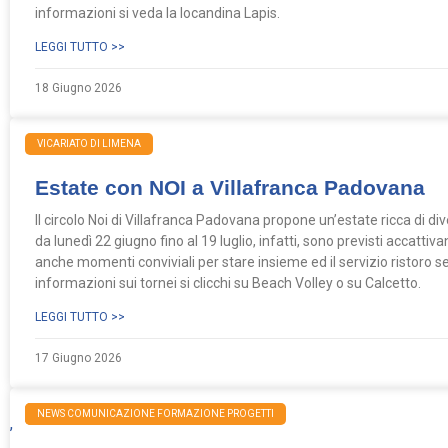
informazioni si veda la locandina Lapis.
LEGGI TUTTO >>
18 Giugno 2026
VICARIATO DI LIMENA
Estate con NOI a Villafranca Padovana
Il circolo Noi di Villafranca Padovana propone un’estate ricca di d
da lunedì 22 giugno fino al 19 luglio, infatti, sono previsti accattiv
anche momenti conviviali per stare insieme ed il servizio ristoro sem
informazioni sui tornei si clicchi su Beach Volley o su Calcetto.
LEGGI TUTTO >>
17 Giugno 2026
NEWS
NEWS COMUNICAZIONE FORMAZIONE PROGETTI
,