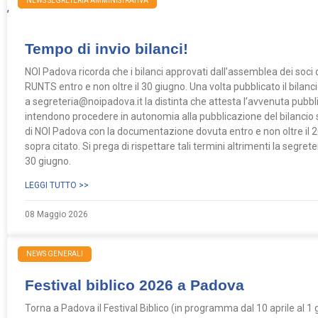
NEWS
NEWS SEGRETERIA AMMINISTRATIVA
,
Tempo di invio bilanci!
NOI Padova ricorda che i bilanci approvati dall’assemblea dei soci de
RUNTS entro e non oltre il 30 giugno. Una volta pubblicato il bilanc
a segreteria@noipadova.it la distinta che attesta l’avvenuta pubblic
intendono procedere in autonomia alla pubblicazione del bilancio su
di NOI Padova con la documentazione dovuta entro e non oltre il 2
sopra citato. Si prega di rispettare tali termini altrimenti la segret
30 giugno.
LEGGI TUTTO >>
08 Maggio 2026
NEWS GENERALI
Festival biblico 2026 a Padova
Torna a Padova il Festival Biblico (in programma dal 10 aprile al 1 