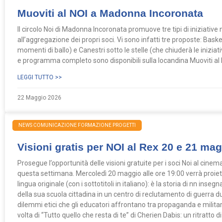
Muoviti al NOI a Madonna Incoronata
Il circolo Noi di Madonna Incoronata promuove tre tipi di iniziative 
all’aggregazione dei propri soci. Vi sono infatti tre proposte: Basket
momenti di ballo) e Canestri sotto le stelle (che chiuderà le iniziat
e programma completo sono disponibili sulla locandina Muoviti al 
LEGGI TUTTO >>
22 Maggio 2026
NEWS COMUNICAZIONE FORMAZIONE PROGETTI
Visioni gratis per NOI al Rex 20 e 21 ma
Prosegue l’opportunità delle visioni gratuite per i soci Noi al cine
questa settimana. Mercoledì 20 maggio alle ore 19:00 verrà proiett
lingua originale (con i sottotitoli in italiano): è la storia di nn i
della sua scuola cittadina in un centro di reclutamento di guerra du
dilemmi etici che gli educatori affrontano tra propaganda e militar
volta di “Tutto quello che resta di te” di Cherien Dabis: un ritratto di