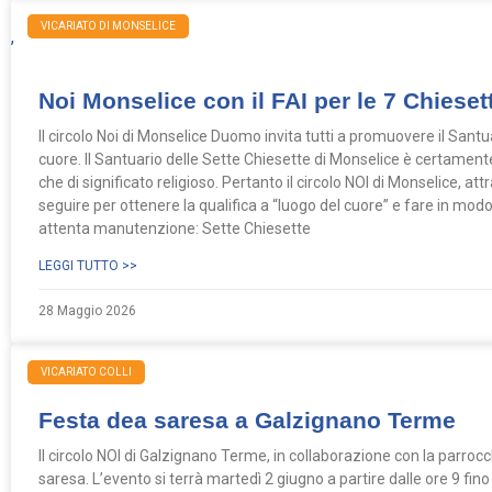
NEWS
VICARIATO DI MONSELICE
,
Noi Monselice con il FAI per le 7 Chieset
Il circolo Noi di Monselice Duomo invita tutti a promuovere il Sant
cuore. Il Santuario delle Sette Chiesette di Monselice è certamente 
che di significato religioso. Pertanto il circolo NOI di Monselice, attrav
seguire per ottenere la qualifica a “luogo del cuore” e fare in modo 
attenta manutenzione: Sette Chiesette
LEGGI TUTTO >>
28 Maggio 2026
VICARIATO COLLI
Festa dea saresa a Galzignano Terme
Il circolo NOI di Galzignano Terme, in collaborazione con la parrocc
saresa. L’evento si terrà martedì 2 giugno a partire dalle ore 9 fin